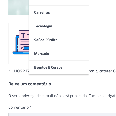
Carreiras
Tecnologia
Saúde Pública
Redação
Mercado
Eventos E Cursos
Navegação
⟵
HOSPITALAR 2025: Lançamentos da Samtronic, cateter Cat
de
Deixe um comentário
Post
O seu endereço de e-mail não será publicado.
Campos obrigat
Comentário
*