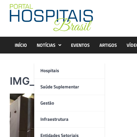
Skip
to
content
INÍCIO
NOTÍCIAS
EVENTOS
ARTIGOS
VÍDE
Hospitais
IMG_7806
Saúde Suplementar
Gestão
Infraestrutura
Entidades Setoriais