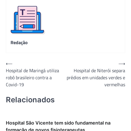
Redação
Navegação
⟵
⟶
Hospital de Maringá utiliza
Hospital de Niterói separa
de
robô brasileiro contra a
prédios em unidades verdes e
Post
Covid-19
vermelhas
Relacionados
Hospital São Vicente tem sido fundamental na
formação de novos fisioterapeutas