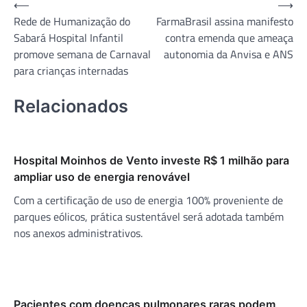
Navegação
⟵
⟶
Rede de Humanização do
FarmaBrasil assina manifesto
de
Sabará Hospital Infantil
contra emenda que ameaça
Post
promove semana de Carnaval
autonomia da Anvisa e ANS
para crianças internadas
Relacionados
Hospital Moinhos de Vento investe R$ 1 milhão para
ampliar uso de energia renovável
Com a certificação de uso de energia 100% proveniente de
parques eólicos, prática sustentável será adotada também
nos anexos administrativos.
Pacientes com doenças pulmonares raras podem