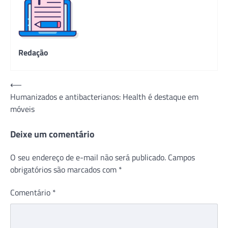
Redação
Navegação
⟵
Humanizados e antibacterianos: Health é destaque em
de
móveis
Post
Deixe um comentário
O seu endereço de e-mail não será publicado.
Campos
obrigatórios são marcados com
*
Comentário
*