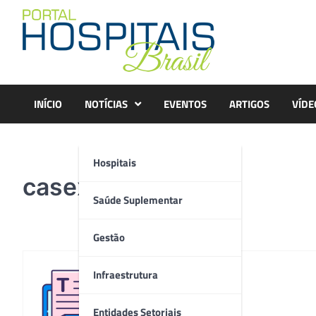
Skip
to
content
INÍCIO
NOTÍCIAS
EVENTOS
ARTIGOS
VÍDE
Hospitais
casex
Saúde Suplementar
Gestão
Infraestrutura
Redação
Entidades Setoriais