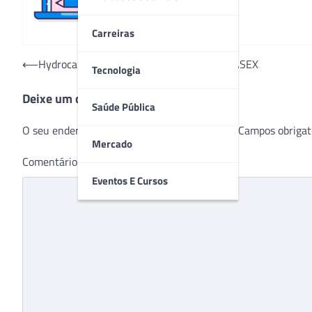
Carreiras
Navegação
⟵
Hydrocare®, o curativo de hidrofibra da CASEX
Tecnologia
de
Deixe um comentário
Post
Saúde Pública
O seu endereço de e-mail não será publicado.
Campos obrigat
Mercado
Comentário
*
Eventos E Cursos