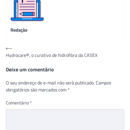
Redação
Navegação
⟵
Hydrocare®, o curativo de hidrofibra da CASEX
de
Post
Deixe um comentário
O seu endereço de e-mail não será publicado.
Campos
obrigatórios são marcados com
*
Comentário
*