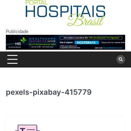
Skip
to
content
Publicidade
pexels-pixabay-415779