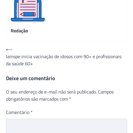
Redação
Navegação
⟵
Iamspe inicia vacinação de idosos com 90+ e profissionais
de
da saúde 60+
Post
Deixe um comentário
O seu endereço de e-mail não será publicado.
Campos
obrigatórios são marcados com
*
Comentário
*