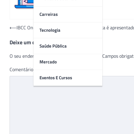
Carreiras
Navegação
⟵
IBCC Oncologia: reposicionamento de marca é apresentad
Tecnologia
de
Deixe um comentário
Post
Saúde Pública
O seu endereço de e-mail não será publicado.
Campos obrigat
Mercado
Comentário
*
Eventos E Cursos