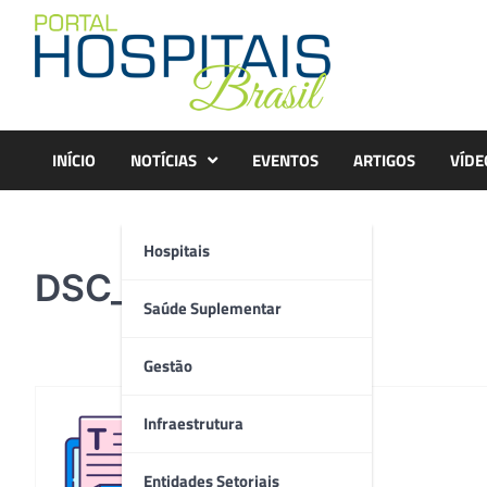
Skip
to
content
INÍCIO
NOTÍCIAS
EVENTOS
ARTIGOS
VÍDE
Hospitais
DSC_06451
Saúde Suplementar
Gestão
Infraestrutura
Redação
Entidades Setoriais