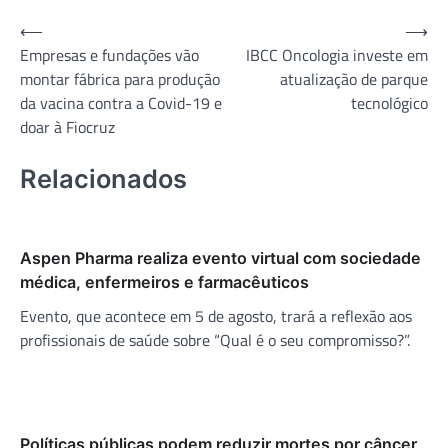
Navegação
⟵
⟶
Empresas e fundações vão
IBCC Oncologia investe em
de
montar fábrica para produção
atualização de parque
Post
da vacina contra a Covid-19 e
tecnológico
doar à Fiocruz
Relacionados
Aspen Pharma realiza evento virtual com sociedade
médica, enfermeiros e farmacêuticos
Evento, que acontece em 5 de agosto, trará a reflexão aos
profissionais de saúde sobre “Qual é o seu compromisso?”.
Políticas públicas podem reduzir mortes por câncer