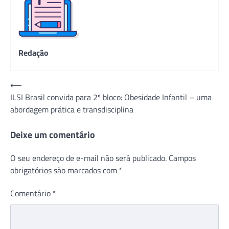
Redação
Navegação
⟵
ILSI Brasil convida para 2º bloco: Obesidade Infantil – uma
de
abordagem prática e transdisciplina
Post
Deixe um comentário
O seu endereço de e-mail não será publicado.
Campos
obrigatórios são marcados com
*
Comentário
*