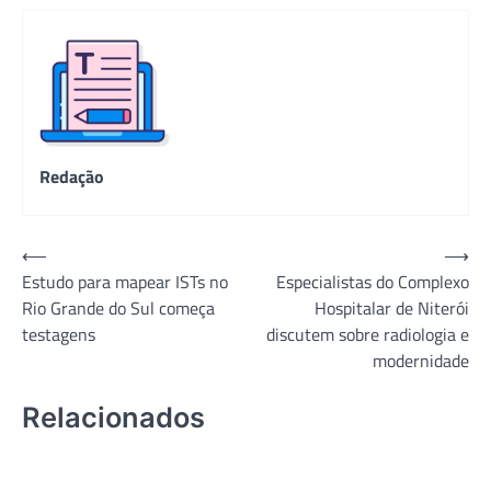
Redação
Navegação
⟵
⟶
Estudo para mapear ISTs no
Especialistas do Complexo
de
Rio Grande do Sul começa
Hospitalar de Niterói
Post
testagens
discutem sobre radiologia e
modernidade
Relacionados