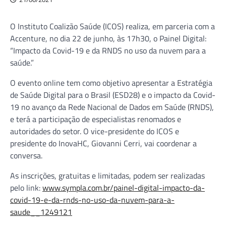
O Instituto Coalizão Saúde (ICOS) realiza, em parceria com a
Accenture, no dia 22 de junho, às 17h30, o Painel Digital:
“Impacto da Covid-19 e da RNDS no uso da nuvem para a
saúde.”
O evento online tem como objetivo apresentar a Estratégia
de Saúde Digital para o Brasil (ESD28) e o impacto da Covid-
19 no avanço da Rede Nacional de Dados em Saúde (RNDS),
e terá a participação de especialistas renomados e
autoridades do setor. O vice-presidente do ICOS e
presidente do InovaHC, Giovanni Cerri, vai coordenar a
conversa.
As inscrições, gratuitas e limitadas, podem ser realizadas
pelo link:
www.sympla.com.br/painel-digital-impacto-da-
covid-19-e-da-rnds-no-uso-da-nuvem-para-a-
saude__1249121