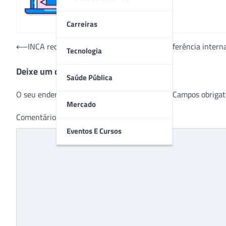
Carreiras
Navegação
⟵
INCA recebe kits de biópsia de mama de referência intern
Tecnologia
de
Deixe um comentário
Post
Saúde Pública
O seu endereço de e-mail não será publicado.
Campos obrigat
Mercado
Comentário
*
Eventos E Cursos