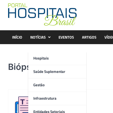
Skip
to
content
INÍCIO
NOTÍCIAS
EVENTOS
ARTIGOS
VÍDE
Hospitais
Biópsia Imex_01
Saúde Suplementar
Gestão
Infraestrutura
Redação
Entidades Setoriais