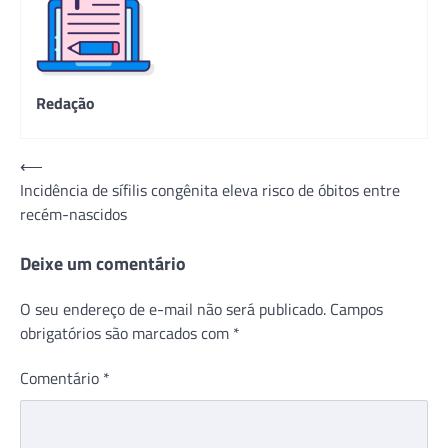
Redação
Navegação
⟵
Incidência de sífilis congênita eleva risco de óbitos entre
de
recém-nascidos
Post
Deixe um comentário
O seu endereço de e-mail não será publicado.
Campos
obrigatórios são marcados com
*
Comentário
*