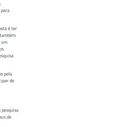
a
 para
sta é ter
s também
s um
os
esquisa
s pela
cipar de
a pesquisa
aus de