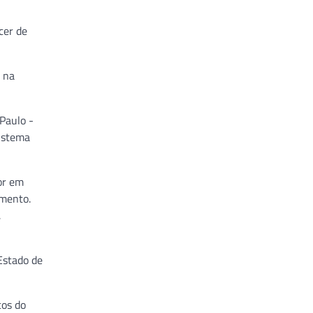
cer de
o na
 Paulo -
Sistema
or em
amento.
,
 Estado de
cos do