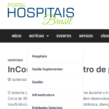
Skip
to
content
INÍCIO
NOTÍCIAS
EVENTOS
ARTIGOS
VÍDE
Hospitais
HOSPITAIS
InCor inaugura centro de
Saúde Suplementar
02/09/2021
Gestão
O sistema cardiovascular sofre impactos severos durante o t
Infraestrutura
Cerca de 30% dos pacientes nessa situação podem desenvolv
insuficiência cardíaca, a hipertensão arterial sistêmica, doen
Entidades Setoriais