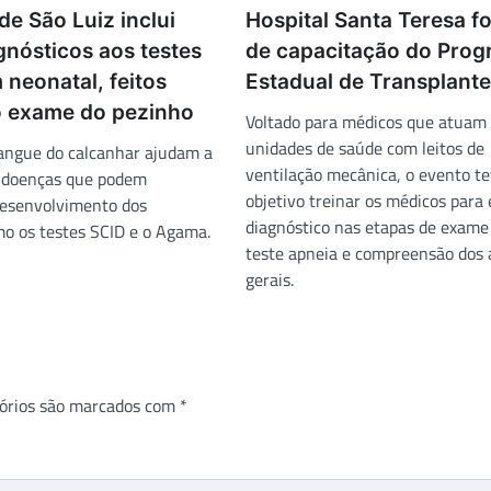
e São Luiz inclui
Hospital Santa Teresa fo
gnósticos aos testes
de capacitação do Pro
 neonatal, feitos
Estadual de Transplant
o exame do pezinho
Voltado para médicos que atuam
unidades de saúde com leitos de
angue do calcanhar ajudam a
ventilação mecânica, o evento t
s doenças que podem
objetivo treinar os médicos para 
desenvolvimento dos
diagnóstico nas etapas de exame 
o os testes SCID e o Agama.
teste apneia e compreensão dos 
gerais.
órios são marcados com
*