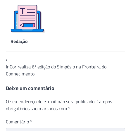
Redação
Navegação
⟵
InCor realiza 6ª edição do Simpósio na Fronteira do
de
Conhecimento
Post
Deixe um comentário
O seu endereço de e-mail não será publicado.
Campos
obrigatórios são marcados com
*
Comentário
*