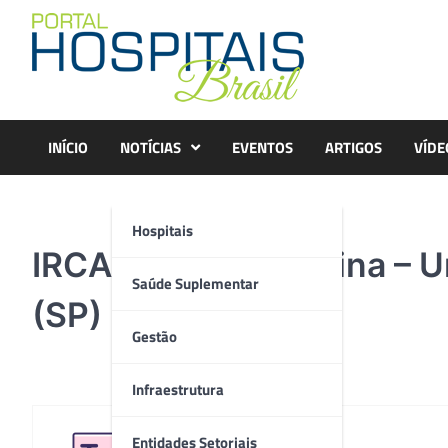
Skip
to
content
INÍCIO
NOTÍCIAS
EVENTOS
ARTIGOS
VÍDE
Hospitais
IRCAD América Latina – U
Saúde Suplementar
(SP)
Gestão
Infraestrutura
Entidades Setoriais