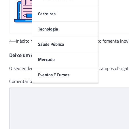
Redação
Carreiras
Tecnologia
Navegação
⟵
Inédito no Brasil, programa francês gratuito fomenta ino
Saúde Pública
de
Deixe um comentário
Post
Mercado
O seu endereço de e-mail não será publicado.
Campos obrigat
Eventos E Cursos
Comentário
*