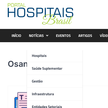
Skip
to
content
INÍCIO
NOTÍCIAS
EVENTOS
ARTIGOS
VÍDE
Hospitais
Osanita6
Saúde Suplementar
Gestão
Infraestrutura
Redação
Entidades Setoriais