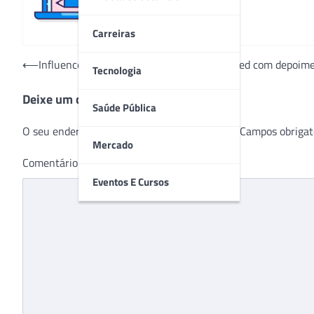
Carreiras
Navegação
⟵
Influencer participa de campanha da Unimed com depoim
Tecnologia
de
Deixe um comentário
Post
Saúde Pública
O seu endereço de e-mail não será publicado.
Campos obrigat
Mercado
Comentário
*
Eventos E Cursos