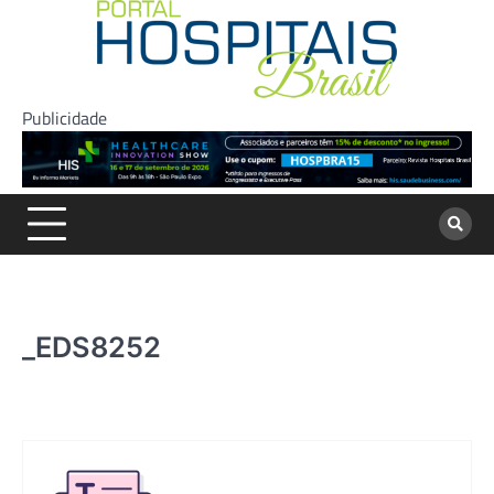
Skip
to
content
Publicidade
_EDS8252