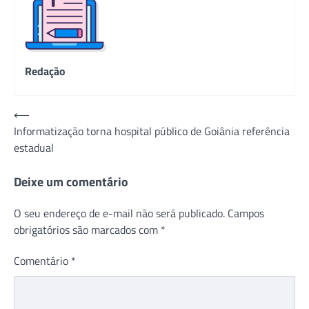
Redação
Navegação
⟵
Informatização torna hospital público de Goiânia referência
de
estadual
Post
Deixe um comentário
O seu endereço de e-mail não será publicado.
Campos
obrigatórios são marcados com
*
Comentário
*