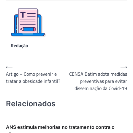
Redação
Navegação
⟵
⟶
Artigo – Como prevenir e
CENSA Betim adota medidas
de
tratar a obesidade infantil?
preventivas para evitar
Post
disseminação da Covid-19
Relacionados
ANS estimula melhorias no tratamento contra o