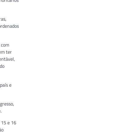
ioritários
ras,
oordenados
o com
em ter
entável,
 do
país e
gresso,
.
 15 e 16
ão