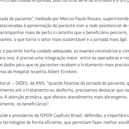
entro das nossas empresas, pois há uma série de entraves e é um 
rnada do paciente”, mediado por Marcos Paulo Novais, superintend
elacionadas à aproximação do paciente com a rede assistencial de 
 acompanhar mais de perto o caminho que o beneficiário percorre,
ames, o que torna o setor mais sustentável e a jornada mais ágil.
e o paciente tenha cuidado adequado, os exames necessários e co
Para isso, é preciso uma integração maior entre as operadoras e re
os dados para que os pacientes recebam o tratamento mais preciso
ia do Hospital Israelita Albert Einstein.
torial – DIDES, da ANS, “quando falamos da jornada do paciente, q
imento até o tratamento ou desfecho, precisamos destacar que os
o. A atenção primária, que oferece atendimento mais abrangente, 
lmente, os beneficiários”.
aúde e presidente da ISPOR Capítulo Brasil, defendeu a importânci
e tecnologias de forma eficiente, que permitam fazer melhor escol