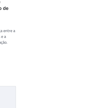
a
o de
ça entre a
 e a
ação.