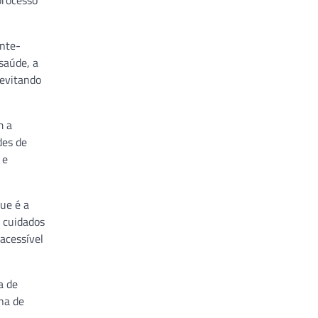
processo
ente-
saúde, a
 evitando
m a
des de
 e
ue é a
 cuidados
acessível
a de
ha de