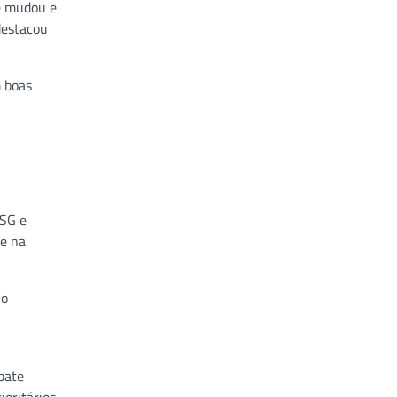
te mudou e
destacou
m boas
SG e
 e na
no
bate