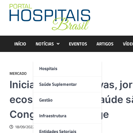
Skip
to
content
INÍCIO
NOTÍCIAS
EVENTOS
ARTIGOS
VÍDE
Hospitais
MERCADO
Iniciativas disruptivas, j
Saúde Suplementar
ecossistemas na saúde s
Gestão
Congresso Abramge
Infraestrutura
18/09/2022
Entidades Setoriais