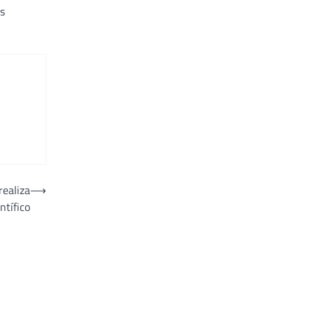
es
realiza
⟶
ntífico