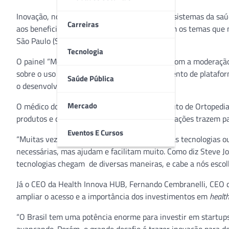
Inovação, novas tecnologias e criação de ecossistemas da saú
Carreiras
aos beneficiários da saúde suplementar, foram os temas que
São Paulo (SP).
Tecnologia
O painel “Modelos disruptivos para a saúde”, com a moderaç
sobre o uso das novas tecnologias e o surgimento de platafo
Saúde Pública
o desenvolvimento da área da saúde.
Mercado
O médico do Grupo de Quadril do IOT – Instituto de Ortoped
produtos e destacou os benefícios que as inovações trazem pa
Eventos E Cursos
“Muitas vezes questionamos a importância das tecnologias ou
necessárias, mas ajudam e facilitam muito. Como diz Steve Jo
tecnologias chegam de diversas maneiras, e cabe a nós escol
Já o CEO da Health Innova HUB, Fernando Cembranelli, CEO d
ampliar o acesso e a importância dos investimentos em
healt
“O Brasil tem uma potência enorme para investir em startups,