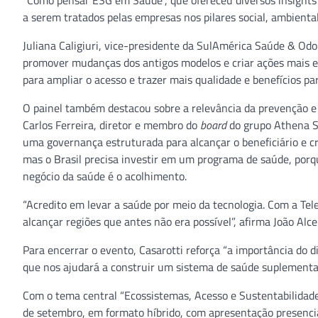
“Como pensar ESG em Saúde”, que ofereceu diversos insights p
a serem tratados pelas empresas nos pilares social, ambienta
Juliana Caligiuri, vice-presidente da SulAmérica Saúde & Odo
promover mudanças dos antigos modelos e criar ações mais e
para ampliar o acesso e trazer mais qualidade e benefícios par
O painel também destacou sobre a relevância da prevenção e
Carlos Ferreira, diretor e membro do
board
do grupo Athena Sa
uma governança estruturada para alcançar o beneficiário e c
mas o Brasil precisa investir em um programa de saúde, porq
negócio da saúde é o acolhimento.
“Acredito em levar a saúde por meio da tecnologia. Com a Te
alcançar regiões que antes não era possível”, afirma João A
Para encerrar o evento, Casarotti reforça “a importância do 
que nos ajudará a construir um sistema de saúde suplementar
Com o tema central “Ecossistemas, Acesso e Sustentabilida
de setembro, em formato híbrido, com apresentação presenci