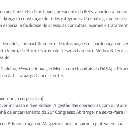
ado por Luiz Celso Dias Lopes, presidente do IESS, abordou a mov
m direção à construção de redes integradas. O debate girou em tor
 especial a facilidade de acesso às consultas, exames e tratament
a de dados, compartilhamento de informações e coordenação de se
ato Vieira, diretor-executivo de Desenvolvimento Médico & Técnic
Paulo.
o Gadelha,
Head
de Inovação Médica em Hospitais da DASA; e Ricar
 do A. C. Camargo Câncer Center.
governança corporativa)
ver inclusão e diversidade. A gestão das operadoras com o intuito
nhã de encerramento do 26º Congresso Abramge, na sexta-feira (1
ho de Administração do Magazine Luiza, inspirou a plateia em sua