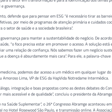
ara o setor em transformação e para a identificação dos temas pr
l e governança.
nto, defende que para pensar em ESG “é necessário tirar as barrei
fetivas, por meio de programas de atenção primária e cuidados c
a o setor de saúde e a sociedade brasileira”.
 governança para manter a sustentabilidade do negócio. De acord
úde, “o foco precisa estar em promover o acesso. A solução está 
riar uma relação de confiança. Nós sabemos fazer um negócio sust
ue a doença é absurdamente mais cara”. Para ele, a palavra-chave
lemedicina, podemos dar acesso a um médico em qualquer lugar do 
lceu Amoroso Lima, VP de ESG da HapVida Notredame Intermédica.
diálogo, integração e boas propostas como as destes debates do Con
 mais acessível e de qualidade”, concluiu o presidente da Abramge
de na Saúde Suplementar”, o 26º Congresso Abramge aconteceu em
al no Hotel Rosewood São Paulo, e transmissão online. A Associaç