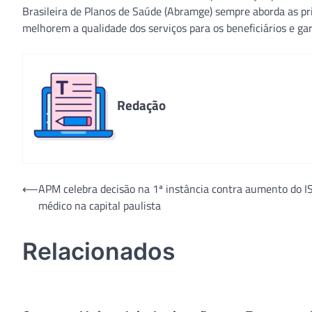
Brasileira de Planos de Saúde (Abramge) sempre aborda as pri
melhorem a qualidade dos serviços para os beneficiários e ga
Redação
Navegação
⟵
APM celebra decisão na 1ª instância contra aumento do I
médico na capital paulista
de
Post
Relacionados