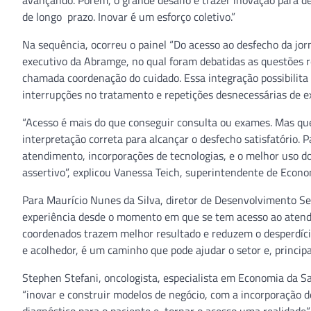
avançando. Porém, o grande desafio é trazer inovação para d
de longo prazo. Inovar é um esforço coletivo.”
Na sequência, ocorreu o painel “Do acesso ao desfecho da jo
executivo da Abramge, no qual foram debatidas as questões r
chamada coordenação do cuidado. Essa integração possibilita
interrupções no tratamento e repetições desnecessárias de ex
“Acesso é mais do que conseguir consulta ou exames. Mas qu
interpretação correta para alcançar o desfecho satisfatório. 
atendimento, incorporações de tecnologias, e o melhor uso d
assertivo”, explicou Vanessa Teich, superintendente de Econom
Para Maurício Nunes da Silva, diretor de Desenvolvimento Se
experiência desde o momento em que se tem acesso ao atend
coordenados trazem melhor resultado e reduzem o desperdíci
e acolhedor, é um caminho que pode ajudar o setor e, principa
Stephen Stefani, oncologista, especialista em Economia da S
“inovar e construir modelos de negócio, com a incorporação d