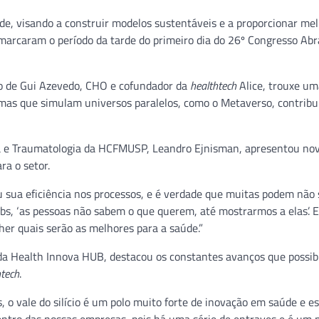
de, visando a construir modelos sustentáveis e a proporcionar mel
 marcaram o período da tarde do primeiro dia do 26º Congresso A
ão de Gui Azevedo, CHO e cofundador da
healthtech
Alice, trouxe um
rmas que simulam universos paralelos, como o Metaverso, contribu
ia e Traumatologia da HCFMUSP, Leandro Ejnisman, apresentou no
ra o setor.
 sua eficiência nos processos, e é verdade que muitas podem não 
bs, ‘as pessoas não sabem o que querem, até mostrarmos a elas’. E
her quais serão as melhores para a saúde.”
a Health Innova HUB, destacou os constantes avanços que possib
htech
.
 o vale do silício é um polo muito forte de inovação em saúde e 