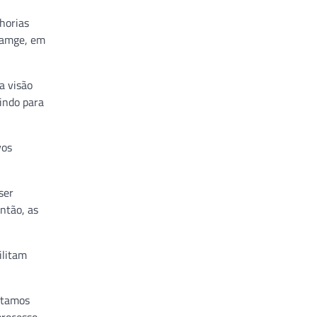
horias
bramge, em
a visão
indo para
vos
ser
ntão, as
ilitam
estamos