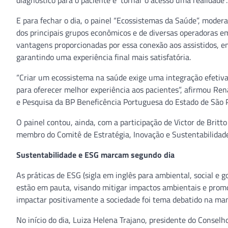
diagnóstico para o paciente e tornar o acesso uma realidade”.
E para fechar o dia, o painel “Ecossistemas da Saúde”, moder
dos principais grupos econômicos e de diversas operadoras e
vantagens proporcionadas por essa conexão aos assistidos, em
garantindo uma experiência final mais satisfatória.
“Criar um ecossistema na saúde exige uma integração efetiv
para oferecer melhor experiência aos pacientes”, afirmou Ren
e Pesquisa da BP Beneficência Portuguesa do Estado de São 
O painel contou, ainda, com a participação de Victor de Britt
membro do Comitê de Estratégia, Inovação e Sustentabilidade
Sustentabilidade e ESG marcam segundo dia
As práticas de ESG (sigla em inglês para ambiental, social e 
estão em pauta, visando mitigar impactos ambientais e promo
impactar positivamente a sociedade foi tema debatido na ma
No início do dia, Luiza Helena Trajano, presidente do Consel