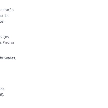
imentação
no das
os,
rviços
o, Ensino
do Soares,
 de
6).