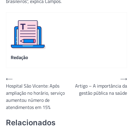
brasileiros”, explica Campos.
Redação
Navegação
⟵
⟶
Hospital São Vicente: Após
Artigo – A importância da
de
ampliação no horário, serviço
gestão pública na saúde
Post
aumentou número de
atendimentos em 15%
Relacionados