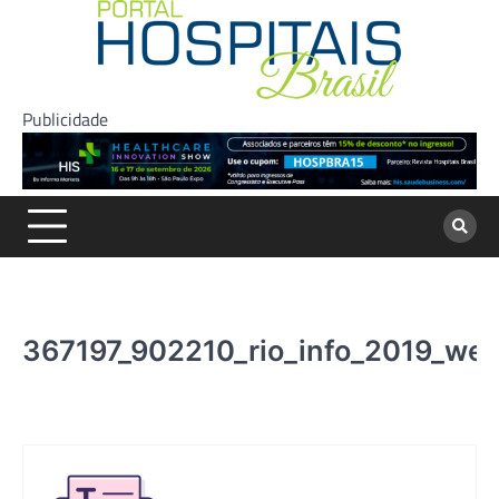
Skip
to
content
Publicidade
367197_902210_rio_info_2019_we