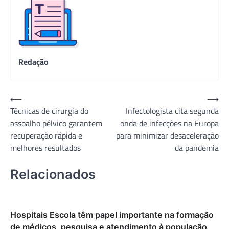
Redação
Navegação
⟵
⟶
Técnicas de cirurgia do
Infectologista cita segunda
de
assoalho pélvico garantem
onda de infecções na Europa
Post
recuperação rápida e
para minimizar desaceleração
melhores resultados
da pandemia
Relacionados
Hospitais Escola têm papel importante na formação
de médicos, pesquisa e atendimento à população