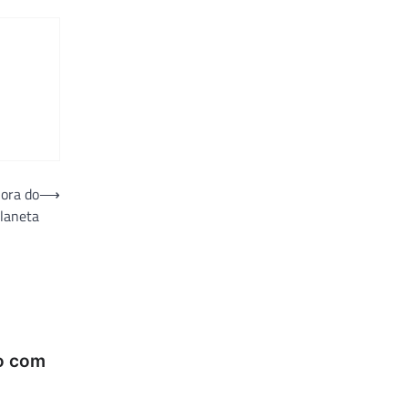
ora do
⟶
laneta
o com