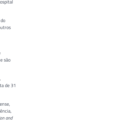
ospital
 do
outros
e
 e são
,
ta de 31
ense,
ência,
ion and