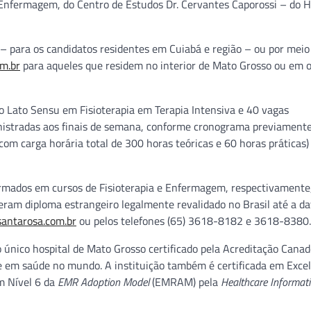
 Enfermagem, do Centro de Estudos Dr. Cervantes Caporossi – do H
– para os candidatos residentes em Cuiabá e região – ou por meio
m.br
para aqueles que residem no interior de Mato Grosso ou em 
o Lato Sensu em Fisioterapia em Terapia Intensiva e 40 vagas
nistradas aos finais de semana, conforme cronograma previament
m carga horária total de 300 horas teóricas e 60 horas práticas)
ormados em cursos de Fisioterapia e Enfermagem, respectivamente
eram diploma estrangeiro legalmente revalidado no Brasil até a da
antarosa.com.br
ou pelos telefones (65) 3618-8182 e 3618-8380.
único hospital de Mato Grosso certificado pela Acreditação Canad
de em saúde no mundo. A instituição também é certificada em Excel
em Nível 6 da
EMR Adoption Model
(EMRAM) pela
Healthcare Informat