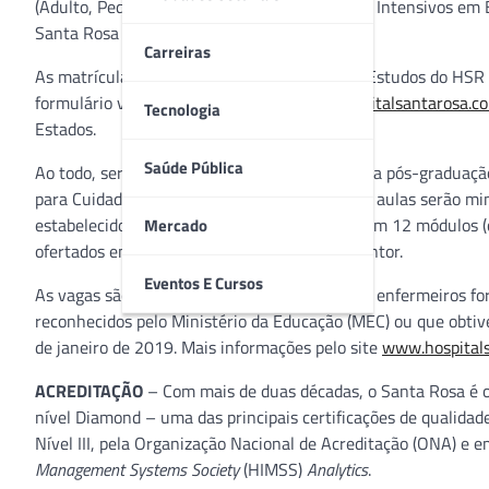
(Adulto, Pediátrico e Neonatal) e em Cuidados Intensivos em
Santa Rosa (HSR), em Cuiabá (MT).
Carreiras
As matrículas podem ser feitas no Centro de Estudos do HSR 
formulário via e-mail
centrodeestudos@hospitalsantarosa.co
Tecnologia
Estados.
Saúde Pública
Ao todo, serão disponibilizadas 40 vagas para a pós-graduaçã
para Cuidados Intensivos em Enfermagem. As aulas serão mi
estabelecidos durante os cursos – que possuem 12 módulos (co
Mercado
ofertados em conjunto com a Faculdade Redentor.
Eventos E Cursos
As vagas são destinadas aos fisioterapeutas e enfermeiros f
reconhecidos pelo Ministério da Educação (MEC) ou que obtiv
de janeiro de 2019. Mais informações pelo site
www.hospitals
ACREDITAÇÃO
– Com mais de duas décadas, o Santa Rosa é o 
nível Diamond – uma das principais certificações de qualida
Nível III, pela Organização Nacional de Acreditação (ONA) e 
Management Systems Society
(HIMSS)
Analytics
.