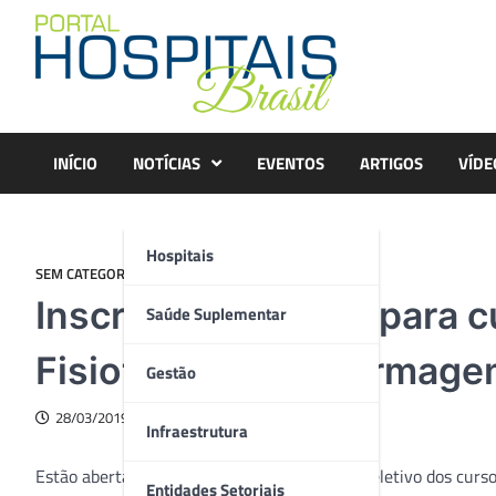
Skip
to
content
INÍCIO
NOTÍCIAS
EVENTOS
ARTIGOS
VÍDE
Hospitais
SEM CATEGORIA
Inscrições abertas para
Saúde Suplementar
Fisioterapia e Enfermag
Gestão
28/03/2019
Infraestrutura
Estão abertas as inscrições para o processo seletivo dos cur
Entidades Setoriais