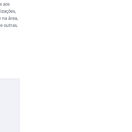
a aos
lizações,
 na área,
re outras.