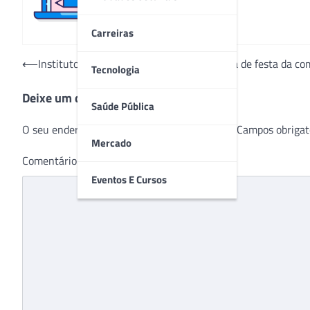
Carreiras
Navegação
⟵
Instituto de Medicina e Cidadania participa de festa da 
Tecnologia
de
Deixe um comentário
Post
Saúde Pública
O seu endereço de e-mail não será publicado.
Campos obrigat
Mercado
Comentário
*
Eventos E Cursos