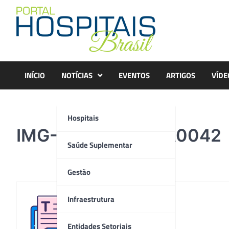
Skip
to
content
INÍCIO
NOTÍCIAS
EVENTOS
ARTIGOS
VÍDE
Hospitais
IMG-20181222-WA0042
Saúde Suplementar
Gestão
Infraestrutura
Redação
Entidades Setoriais