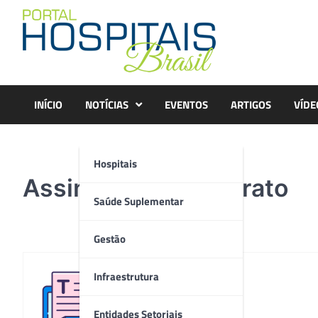
Skip
to
content
INÍCIO
NOTÍCIAS
EVENTOS
ARTIGOS
VÍDE
Hospitais
Assinatura do contrato
Saúde Suplementar
Gestão
Infraestrutura
Redação
Entidades Setoriais