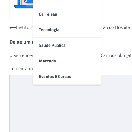
Carreiras
Navegação
⟵
Instituto de Saúde Santa Rosa assume gestão do Hospita
Tecnologia
de
Deixe um comentário
Post
Saúde Pública
O seu endereço de e-mail não será publicado.
Campos obrigat
Mercado
Comentário
*
Eventos E Cursos