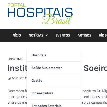
Skip
to
content
INÍCIO
NOTÍCIAS
EVENTOS
ARTIGOS
VÍDE
Hospitais
HOSPITAIS
Instituto Dr. Miguel Soei
Saúde Suplementar
05/01/2023
Gestão
Dezembro foi um mês de solidariedade para o Instituto Dr. Mig
Infraestrutura
entrega de alimentos e panettones para várias entidades assi
entre os meses de novembro e dezembro dentro da campanha 
Entidades Setoriais