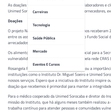
As doações vieram de médicos cooperados, colaboradores e cl
Unimed Sorocaba”, que reúne colaboradores, fornecedores, ex
Carreiras
Doações
Tecnologia
O projeto Natal Sem Fome e a Vila dos Velhinhos receberam 
entre os assistidos de ambas as entidades. Já o Fundo Social
Saúde Pública
arrecadados pelo Instituto.
Mercado
Os alimentos serão distribuídos pelo Fundo Social para a Secr
vulnerabilidade social que estão cadastradas pela rede CRAS 
Eventos E Cursos
Rosangela Perecini, presidente do FSS, destacou a importânci
instituições como o Instituto Dr. Miguel Soeiro e Unimed Sor
nossos serviços. Espero que a iniciativa do Instituto inspire
doação que recebemos é primordial para manter a integridade
Para o médico cooperado da Unimed Sorocaba e diretor do Inst
missão do Instituto, que há alguns meses também realizou a d
trabalha contínuo para atender pessoas e comunidades vulne