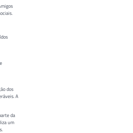
“Amigos
ociais.
ídos
de
ção dos
eráveis. A
parte da
liza um
s.