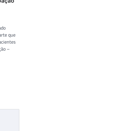
doação
ado
arte que
pacientes
ção –