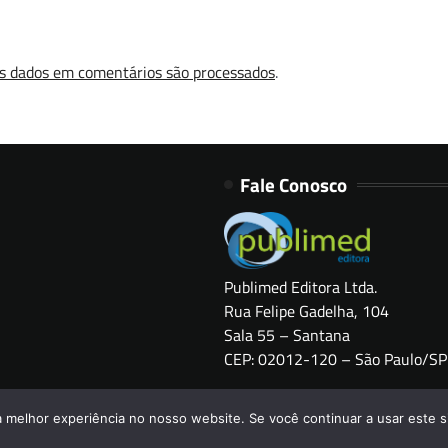
s dados em comentários são processados
.
Fale Conosco
Publimed Editora Ltda.
Rua Felipe Gadelha, 104
Sala 55 – Santana
CEP: 02012-120 – São Paulo/SP
Copyright © 2026
HOSPITAIS BRASIL
a melhor experiência no nosso website. Se você continuar a usar este s