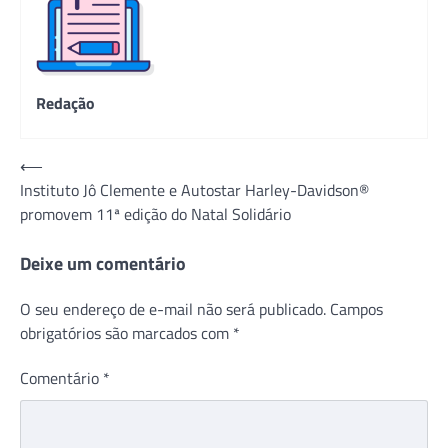
Redação
Navegação
⟵
Instituto Jô Clemente e Autostar Harley-Davidson®
de
promovem 11ª edição do Natal Solidário
Post
Deixe um comentário
O seu endereço de e-mail não será publicado.
Campos
obrigatórios são marcados com
*
Comentário
*