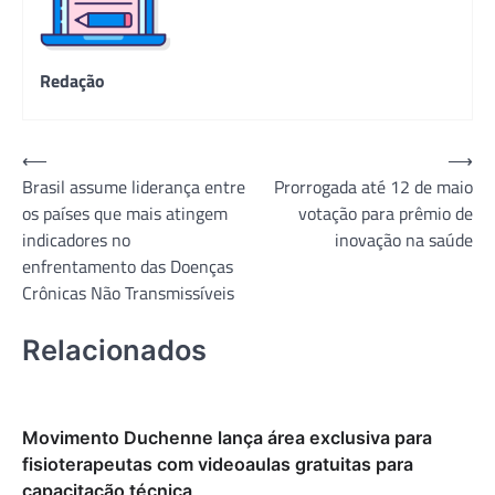
Redação
Navegação
⟵
⟶
Brasil assume liderança entre
Prorrogada até 12 de maio
de
os países que mais atingem
votação para prêmio de
Post
indicadores no
inovação na saúde
enfrentamento das Doenças
Crônicas Não Transmissíveis
Relacionados
Movimento Duchenne lança área exclusiva para
fisioterapeutas com videoaulas gratuitas para
capacitação técnica