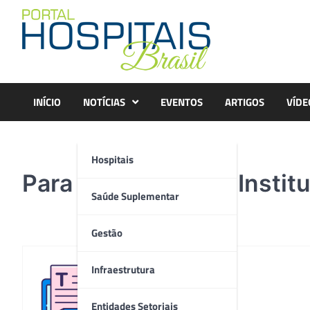
Skip
to
content
INÍCIO
NOTÍCIAS
EVENTOS
ARTIGOS
VÍDE
Hospitais
Para o cirurgião do Instit
Saúde Suplementar
Gestão
Infraestrutura
Redação
Entidades Setoriais