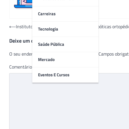
Carreiras
Navegação
⟵
Instituto Orizonti avança com cirurgias robóticas ortopédi
Tecnologia
de
Deixe um comentário
Post
Saúde Pública
O seu endereço de e-mail não será publicado.
Campos obrigat
Mercado
Comentário
*
Eventos E Cursos