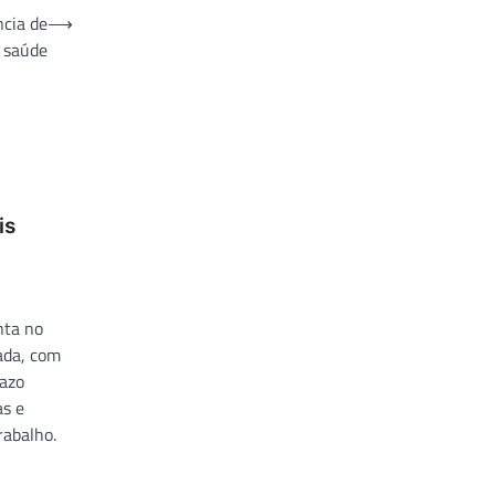
ncia de
⟶
a saúde
is
nta no
rada, com
razo
as e
rabalho.