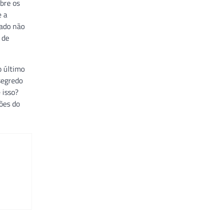
bre os
e a
tado não
 de
o último
segredo
 isso?
ões do