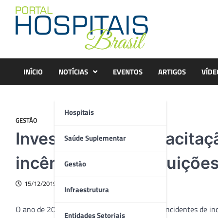
Skip
to
content
INÍCIO
NOTÍCIAS
EVENTOS
ARTIGOS
VÍDE
Hospitais
GESTÃO
Investimento e capacitaç
Saúde Suplementar
incêndios em instituiçõe
Gestão
15/12/2019
Infraestrutura
O ano de 2019 foi marcado por uma série de incidentes de inc
Entidades Setoriais