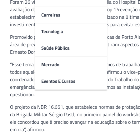
Foram 26 vítimas fatais — 22 delas na tragédia do Hospital B
avaliação de especialistas reunidos no workshop “Prevenção
Carreiras
estabelecimentos assistenciais de saúde”, realizado na última 
investimentos e capacitação são fundamentais para evitar esse
Tecnologia
Promovido pelo Sindicato dos Hospitais e Clínicas de Porto A
área de prevenção contra incêndios, que discutiram aspectos 
Saúde Pública
Ernesto Dornelles, na capital gaúcha.
“Esse tema tira o sono de muitos gestores. Temos de trabalh
Mercado
todos aqueles que circulam nas instituições”, afirmou o vice-
coordenador do Comitê de Saúde e Segurança do Trabalho do 
Eventos E Cursos
emergência é a educação. “De que adianta termos as instalaç
questionou.
O projeto da NBR 16.651, que estabelece normas de proteção 
da Brigada Militar Sérgio Pastl, no primeiro painel do worksho
ele concordou que é preciso avançar na educação sobre o te
em dia”, afirmou.