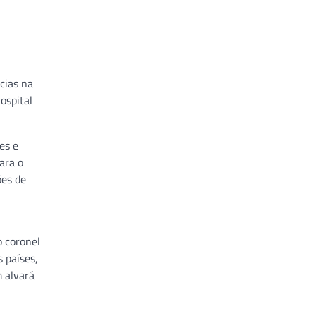
cias na
ospital
es e
ara o
ões de
o coronel
s países,
 alvará