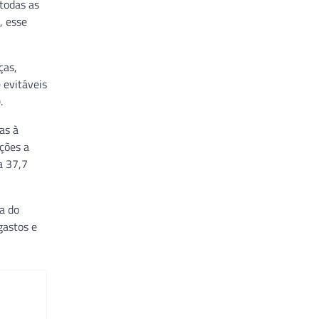
todas as
, esse
ças,
 evitáveis
.
as à
ações a
a 37,7
a do
gastos e