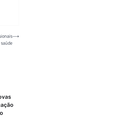
sionais
⟶
 saúde
ovas
cação
lo