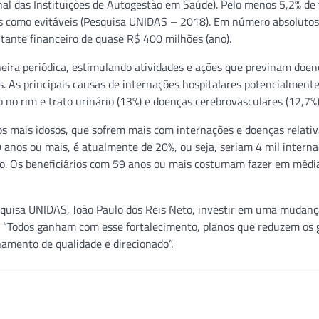
l das Instituições de Autogestão em Saúde). Pelo menos 5,2% de 
as como evitáveis (Pesquisa UNIDAS – 2018). Em número absolutos
tante financeiro de quase R$ 400 milhões (ano).
ra periódica, estimulando atividades e ações que previnam doen
. As principais causas de internações hospitalares potencialmente
o no rim e trato urinário (13%) e doenças cerebrovasculares (12,7%)
os mais idosos, que sofrem mais com internações e doenças relativ
9 anos ou mais, é atualmente de 20%, ou seja, seriam 4 mil intern
o. Os beneficiários com 59 anos ou mais costumam fazer em médi
squisa UNIDAS, João Paulo dos Reis Neto, investir em uma mudanç
PS. “Todos ganham com esse fortalecimento, planos que reduzem os 
mento de qualidade e direcionado”.