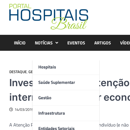
Skip
to
content
INÍCIO
NOTÍCIAS
EVENTOS
ARTIGOS
VÍDE
Hospitais
DESTAQUE
,
GESTÃO
Investimento em Atenção 
Saúde Suplementar
internações e gerar econ
Gestão
14/03/2019
Infraestrutura
A Atenção Primária à Saúde (APS), na qual o indivíduo (e não 
Entidades Setoriais