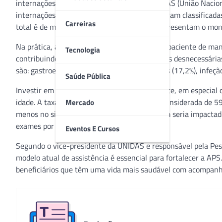
internações, segundo levantamento da UNIDAS (União Naciona
internações ocorridas no sistema de saúde foram classificad
Carreiras
total é de mais de 20 mil internações que representam o mon
Na prática, a APS é um acompanhamento do paciente de manei
Tecnologia
contribuindo para evitar exames e internações desnecessárias
são: gastroenterite infecciosas e complicações (17,2%), infeçã
Saúde Pública
Investir em APS é um benefício para o paciente, em especial 
idade. A taxa de internação da última faixa, considerada de 5
Mercado
menos no sistema. O total de exames também seria impactad
exames por ano.
Eventos E Cursos
Segundo o vice-presidente da UNIDAS e responsável pela Pe
modelo atual de assistência é essencial para fortalecer a A
beneficiários que têm uma vida mais saudável com acompanha