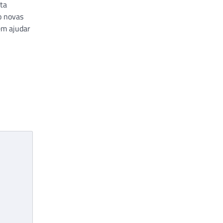
ta
o novas
em ajudar