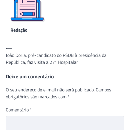
Redação
Navegação
⟵
João Doria, pré-candidato do PSDB à presidência da
de
República, faz visita a 27ª Hospitalar
Post
Deixe um comentário
O seu endereço de e-mail não será publicado.
Campos
obrigatórios são marcados com
*
Comentário
*