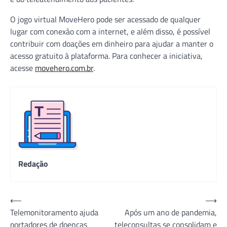
O jogo virtual MoveHero pode ser acessado de qualquer
lugar com conexão com a internet, e além disso, é possível
contribuir com doações em dinheiro para ajudar a manter o
acesso gratuito à plataforma. Para conhecer a iniciativa,
acesse
movehero.com.br
.
Redação
Navegação
⟵
⟶
Telemonitoramento ajuda
Após um ano de pandemia,
de
portadores de doenças
teleconsultas se consolidam e