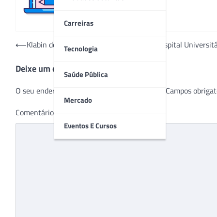
Carreiras
Navegação
⟵
Klabin doa kits para os profissionais do Hospital Universitá
Tecnologia
de
Deixe um comentário
Post
Saúde Pública
O seu endereço de e-mail não será publicado.
Campos obrigat
Mercado
Comentário
*
Eventos E Cursos