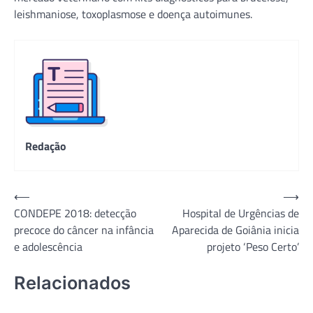
leishmaniose, toxoplasmose e doença autoimunes.
Redação
Navegação
⟵
⟶
CONDEPE 2018: detecção
Hospital de Urgências de
de
precoce do câncer na infância
Aparecida de Goiânia inicia
Post
e adolescência
projeto ‘Peso Certo’
Relacionados