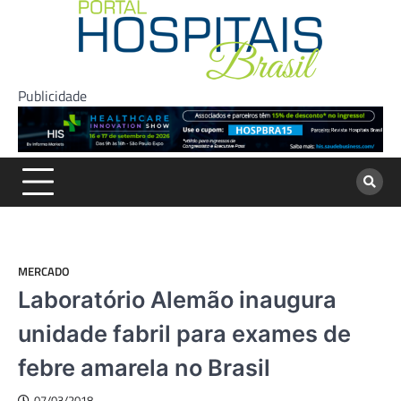
Skip
to
content
Publicidade
MERCADO
Laboratório Alemão inaugura
unidade fabril para exames de
febre amarela no Brasil
07/03/2018