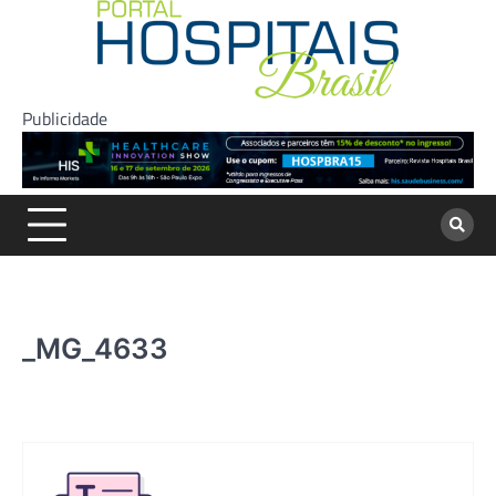
Skip
to
content
Publicidade
_MG_4633