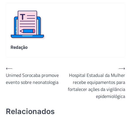
Redação
Navegação
⟵
⟶
Unimed Sorocaba promove
Hospital Estadual da Mulher
de
evento sobre neonatologia
recebe equipamentos para
Post
fortalecer ações da vigilância
epidemiológica
Relacionados