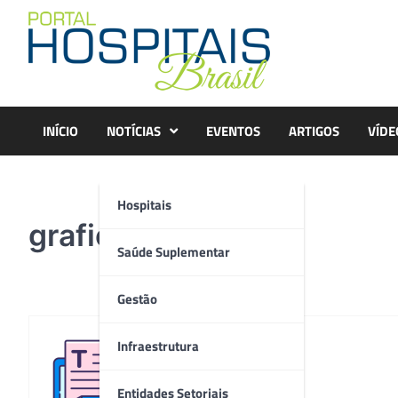
Skip
to
content
INÍCIO
NOTÍCIAS
EVENTOS
ARTIGOS
VÍDE
Hospitais
grafico2
Saúde Suplementar
Gestão
Infraestrutura
Redação
Entidades Setoriais