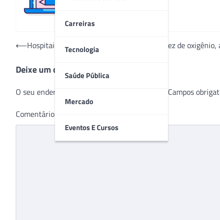
Carreiras
Navegação
⟵
Hospitais privados estão com grave escassez de oxigênio, a
Tecnologia
de
Deixe um comentário
Post
Saúde Pública
O seu endereço de e-mail não será publicado.
Campos obrigat
Mercado
Comentário
*
Eventos E Cursos