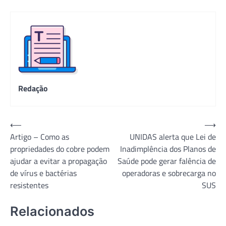
Redação
Navegação
⟵
⟶
Artigo – Como as
UNIDAS alerta que Lei de
de
propriedades do cobre podem
Inadimplência dos Planos de
Post
ajudar a evitar a propagação
Saúde pode gerar falência de
de vírus e bactérias
operadoras e sobrecarga no
resistentes
SUS
Relacionados