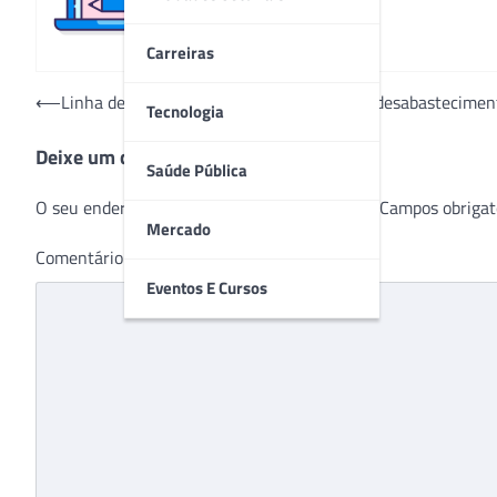
Carreiras
Navegação
⟵
Linha de swabs fabricados no Brasil evita desabastecimen
Tecnologia
de
Deixe um comentário
Post
Saúde Pública
O seu endereço de e-mail não será publicado.
Campos obrigat
Mercado
Comentário
*
Eventos E Cursos