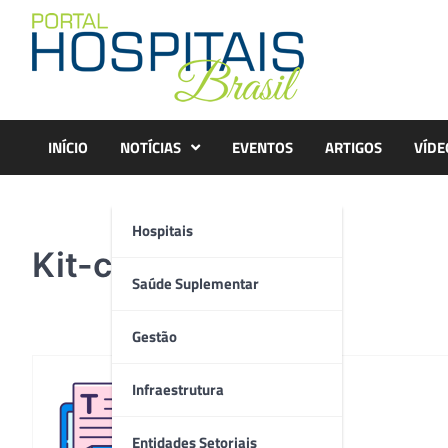
Skip
to
content
INÍCIO
NOTÍCIAS
EVENTOS
ARTIGOS
VÍDE
Hospitais
Kit-curativo-resina
Saúde Suplementar
Gestão
Infraestrutura
Redação
Entidades Setoriais