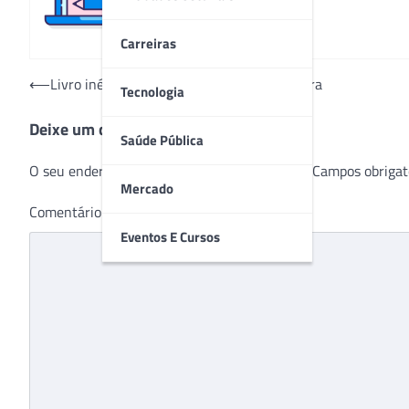
Carreiras
Navegação
⟵
Livro inédito no Brasil aborda síndrome rara
Tecnologia
de
Deixe um comentário
Post
Saúde Pública
O seu endereço de e-mail não será publicado.
Campos obrigat
Mercado
Comentário
*
Eventos E Cursos