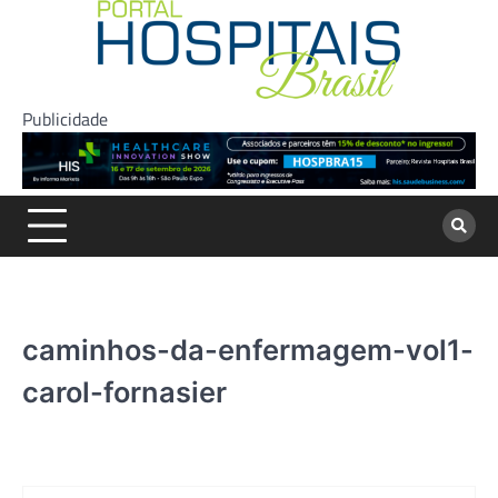
Skip
to
content
Publicidade
caminhos-da-enfermagem-vol1-
carol-fornasier