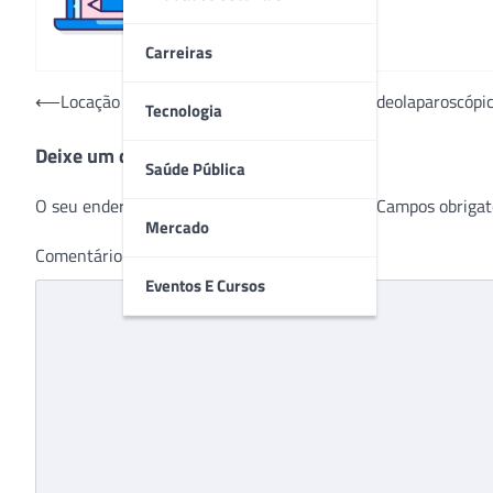
Carreiras
Navegação
⟵
Locação de equipamentos para cirurgias videolaparoscópic
Tecnologia
de
Deixe um comentário
Post
Saúde Pública
O seu endereço de e-mail não será publicado.
Campos obrigat
Mercado
Comentário
*
Eventos E Cursos