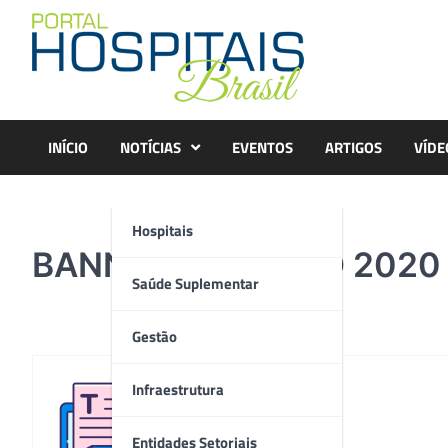
Skip
to
content
INÍCIO
NOTÍCIAS
EVENTOS
ARTIGOS
VÍDE
Hospitais
BANNER LOCACAO 2020
Saúde Suplementar
Gestão
Infraestrutura
Redação
Entidades Setoriais