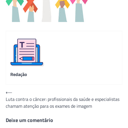
Redação
Navegação
⟵
Luta contra o câncer: profissionais da saúde e especialistas
de
chamam atenção para os exames de imagem
Post
Deixe um comentário