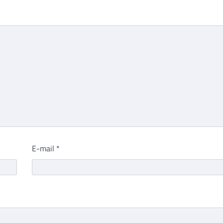
E-mail
*
que eu comentar.