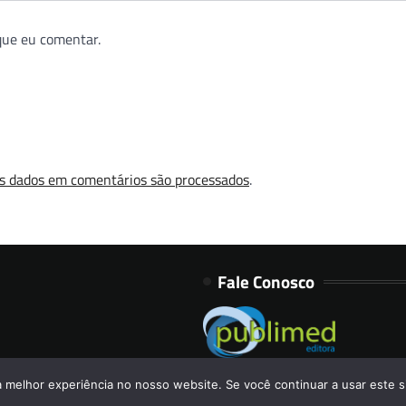
s dados em comentários são processados
.
Fale Conosco
Publimed Editora Ltda.
Rua Felipe Gadelha, 104
Sala 55 – Santana
CEP: 02012-120 – São Paulo/SP
Copyright © 2026
HOSPITAIS BRASIL
a melhor experiência no nosso website. Se você continuar a usar este s