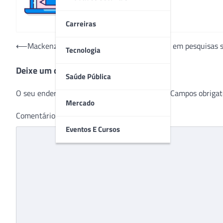
Carreiras
Navegação
⟵
Mackenzie utiliza dispositivo MasSpec Pen em pesquisas 
Tecnologia
de
Deixe um comentário
Post
Saúde Pública
O seu endereço de e-mail não será publicado.
Campos obrigat
Mercado
Comentário
*
Eventos E Cursos