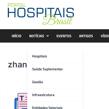
Skip
to
content
INÍCIO
NOTÍCIAS
EVENTOS
ARTIGOS
VÍDE
Hospitais
zhang2hr
Saúde Suplementar
Gestão
Infraestrutura
Redação
Entidades Setoriais