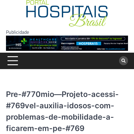
Skip
to
content
Publicidade
Pre-#770mio—Projeto-acessi-
#769vel-auxilia-idosos-com-
problemas-de-mobilidade-a-
ficarem-em-pe-#769