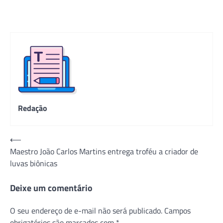
Redação
Navegação
⟵
Maestro João Carlos Martins entrega troféu a criador de
de
luvas biônicas
Post
Deixe um comentário
O seu endereço de e-mail não será publicado.
Campos
obrigatórios são marcados com
*